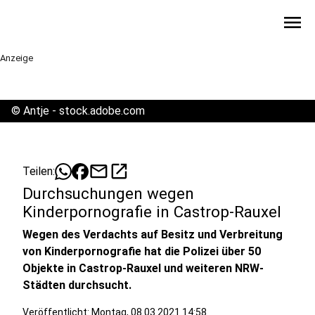
menu
Anzeige
©
Antje - stock.adobe.com
mail
open_in_new
Teilen:
Durchsuchungen wegen
Kinderpornografie in Castrop-Rauxel
Wegen des Verdachts auf Besitz und Verbreitung
von Kinderpornografie hat die Polizei über 50
Objekte in Castrop-Rauxel und weiteren NRW-
Städten durchsucht.
Veröffentlicht:
Montag, 08.03.2021 14:58