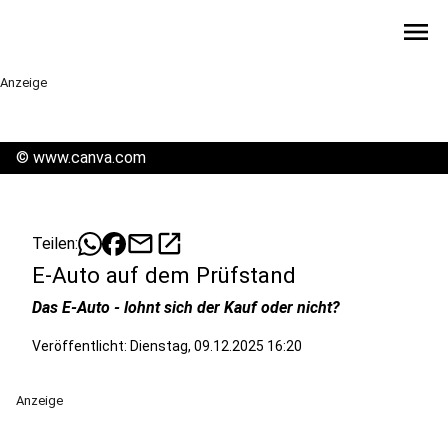
menu
Anzeige
©
www.canva.com
mail
open_in_new
Teilen:
E-Auto auf dem Prüfstand
Das E-Auto - lohnt sich der Kauf oder nicht?
Veröffentlicht:
Dienstag, 09.12.2025 16:20
Anzeige