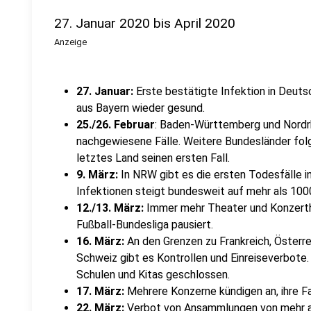
27. Januar 2020 bis April 2020
Anzeige
27. Januar:
Erste bestätigte Infektion in Deuts
aus Bayern wieder gesund.
25./26. Februar
: Baden-Württemberg und Nordr
nachgewiesene Fälle. Weitere Bundesländer folg
letztes Land seinen ersten Fall.
9. März:
In NRW gibt es die ersten Todesfälle i
Infektionen steigt bundesweit auf mehr als 100
12./13. März:
Immer mehr Theater und Konzerthäu
Fußball-Bundesliga pausiert.
16. März:
An den Grenzen zu Frankreich, Österr
Schweiz gibt es Kontrollen und Einreiseverbote.
Schulen und Kitas geschlossen.
17. März:
Mehrere Konzerne kündigen an, ihre F
22. März:
Verbot von Ansammlungen von mehr 