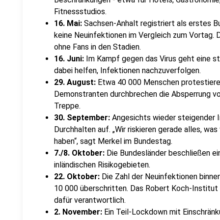
Fitnessstudios.
16. Mai:
Sachsen-Anhalt registriert als erstes 
keine Neuinfektionen im Vergleich zum Vortag. D
ohne Fans
in den Stadien.
16. Juni:
Im Kampf gegen das Virus geht eine sta
dabei helfen, Infektionen nachzuverfolgen.
29. August:
Etwa 40 000 Menschen protestieren
Demonstranten durchbrechen die Absperrung vo
Treppe.
30. September:
Angesichts wieder steigender I
Durchhalten auf. „Wir riskieren gerade alles, was
haben“, sagt Merkel im Bundestag.
7./8. Oktober:
Die Bundesländer beschließen ei
inländischen Risikogebieten.
22. Oktober:
Die Zahl der Neuinfektionen binne
10 000 überschritten. Das Robert Koch-Institut 
dafür verantwortlich.
2. November:
Ein Teil-Lockdown mit Einschränk