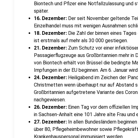
Biontech und Pfizer eine Notfallzulassung und
später.
16. Dezember:
Der seit November geltende Teil
Einzelhandel muss mit wenigen Ausnahmen schli
18. Dezember:
Die Zahl der binnen eines Tages
ist erstmals auf mehr als 30 000 gestiegen.
21. Dezember:
Zum Schutz vor einer infektiöser
Passagierflugzeuge aus Großbritannien mehr in 
von Biontech erhält von Brüssel die bedingte M
Impfungen in der EU beginnen. Am 6. Januar wir
24. Dezember:
Heiligabend im Zeichen der Pande
Christmetten wenn überhaupt nur auf Abstand st
Großbritannien aufgetretene Variante des Coron
nachgewiesen.
26. Dezember:
Einen Tag vor dem offiziellen I
in Sachsen-Anhalt eine 101 Jahre alte Frau und
27. Dezember:
In allen Bundesländern beginne
über 80, Pflegeheimbewohner sowie Pflegekräf
Krankenhauspersonal immunisiert werden.