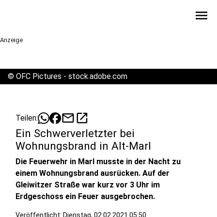
menu
Anzeige
©
OFC Pictures - stock.adobe.com
mail
open_in_new
Teilen:
Ein Schwerverletzter bei
Wohnungsbrand in Alt-Marl
Die Feuerwehr in Marl musste in der Nacht zu
einem Wohnungsbrand ausrücken. Auf der
Gleiwitzer Straße war kurz vor 3 Uhr im
Erdgeschoss ein Feuer ausgebrochen.
Veröffentlicht:
Dienstag, 02.02.2021 05:50