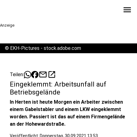
menu
Anzeige
©
EKH-Pictures - stock.adobe.com
mail
open_in_new
Teilen:
Eingeklemmt: Arbeitsunfall auf
Betriebsgelände
In Herten ist heute Morgen ein Arbeiter zwischen
einem Gabelstabler und einem LKW eingeklemmt
worden. Passiert ist das auf einem Firmengelände
an der Hohewardstraße.
Veröffentlicht:
Donnerstag, 30.09.2021 13:53