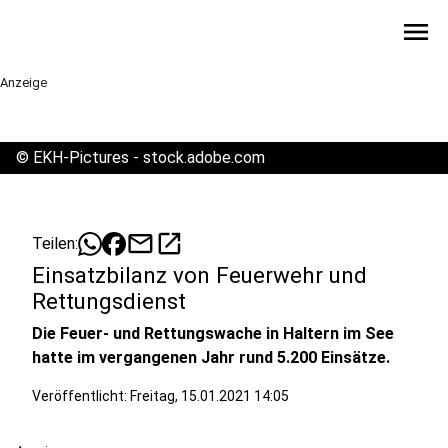
menu
Anzeige
©
EKH-Pictures - stock.adobe.com
mail
open_in_new
Teilen:
Einsatzbilanz von Feuerwehr und
Rettungsdienst
Die Feuer- und Rettungswache in Haltern im See
hatte im vergangenen Jahr rund 5.200 Einsätze.
Veröffentlicht:
Freitag, 15.01.2021 14:05