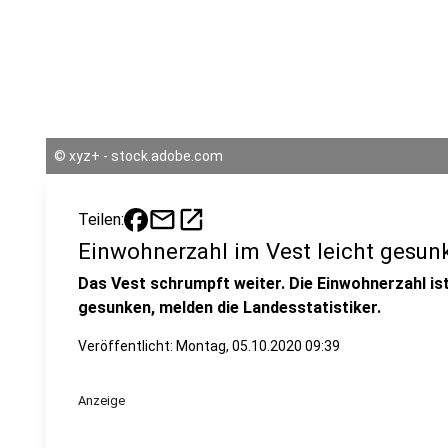
©
xyz+ - stock.adobe.com
mail
open_in_new
Teilen:
Einwohnerzahl im Vest leicht gesun
Das Vest schrumpft weiter. Die Einwohnerzahl ist
gesunken, melden die Landesstatistiker.
Veröffentlicht:
Montag, 05.10.2020 09:39
Anzeige