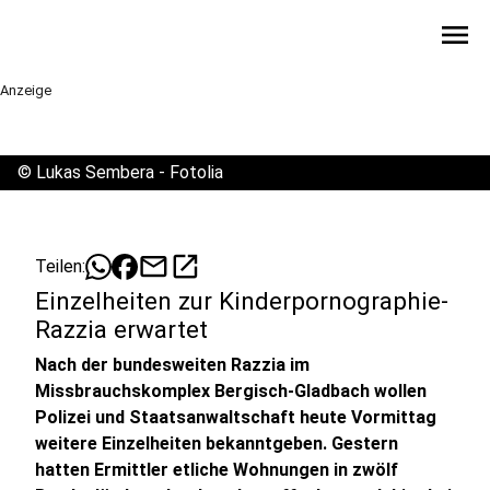
menu
Anzeige
©
Lukas Sembera - Fotolia
mail
open_in_new
Teilen:
Einzelheiten zur Kinderpornographie-
Razzia erwartet
Nach der bundesweiten Razzia im
Missbrauchskomplex Bergisch-Gladbach wollen
Polizei und Staatsanwaltschaft heute Vormittag
weitere Einzelheiten bekanntgeben. Gestern
hatten Ermittler etliche Wohnungen in zwölf