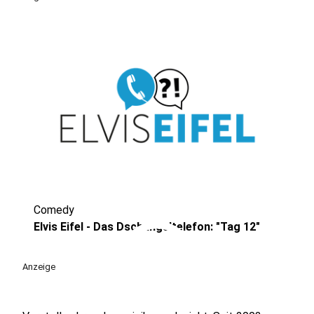
Comedy
play_circle
Elvis Eifel - Das Dschungeltelefon: "Tag 12"
Anzeige