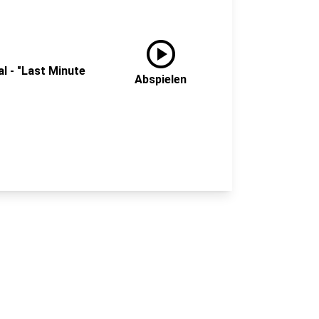
play_circle
l - "Last Minute
Abspielen