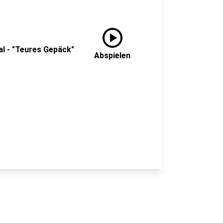
play_circle
al - "Teures Gepäck"
Abspielen