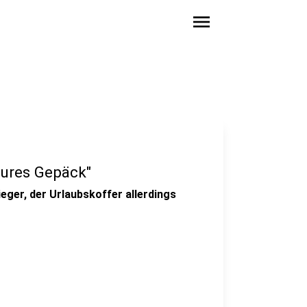
menu
eures Gepäck"
ieger, der Urlaubskoffer allerdings