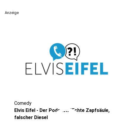
Anzeige
Comedy
play_circle
Elvis Eifel - Der Podcast: "Echte Zapfsäule,
falscher Diesel