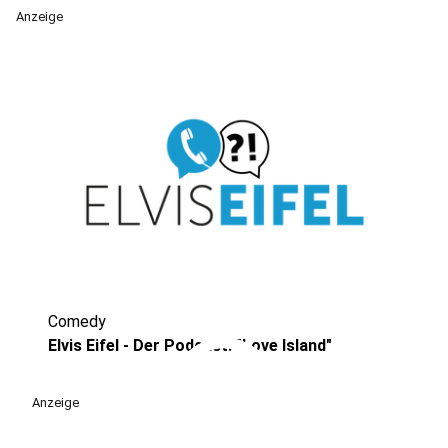
Anzeige
Comedy
play_circle
Elvis Eifel - Der Podcast: "Love Island"
Anzeige