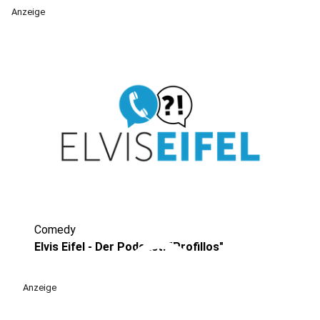
Anzeige
Comedy
play_circle
Elvis Eifel - Der Podcast: "Profillos"
Anzeige