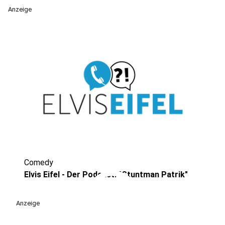
Anzeige
Comedy
play_circle
Elvis Eifel - Der Podcast: "Stuntman Patrik"
Anzeige