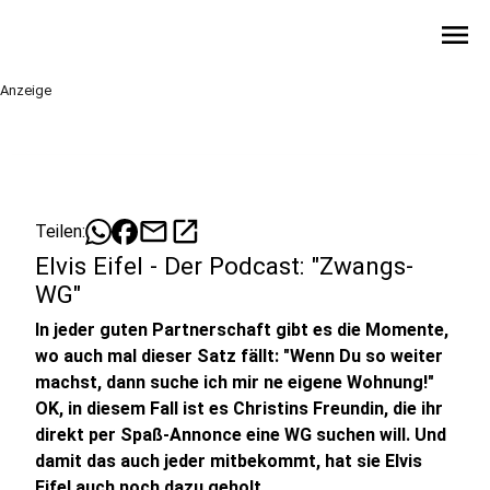
menu
Anzeige
mail
open_in_new
Teilen:
Elvis Eifel - Der Podcast: "Zwangs-
WG"
In jeder guten Partnerschaft gibt es die Momente,
wo auch mal dieser Satz fällt: "Wenn Du so weiter
machst, dann suche ich mir ne eigene Wohnung!"
OK, in diesem Fall ist es Christins Freundin, die ihr
direkt per Spaß-Annonce eine WG suchen will. Und
damit das auch jeder mitbekommt, hat sie Elvis
Eifel auch noch dazu geholt.