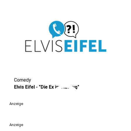
Comedy
play_circle
Elvis Eifel - "Die Ex im Aufzug"
Anzeige
Anzeige