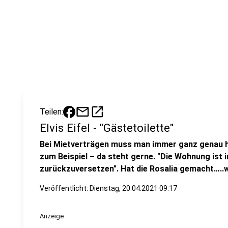
mail
open_in_new
Teilen:
Elvis Eifel - "Gästetoilette"
Bei Mietverträgen muss man immer ganz genau h
zum Beispiel – da steht gerne. "Die Wohnung ist
zurückzuversetzen". Hat die Rosalia gemacht…..w
Veröffentlicht:
Dienstag, 20.04.2021 09:17
Anzeige