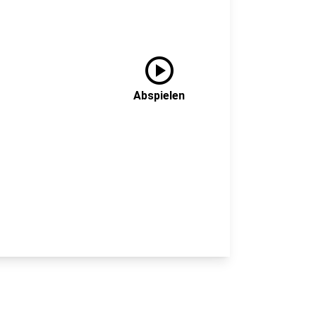
play_circle
Abspielen