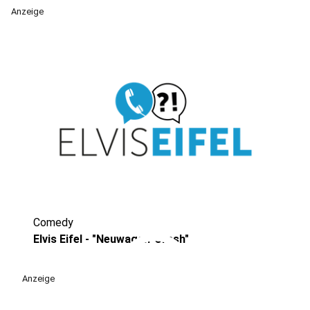
Anzeige
Comedy
play_circle
Elvis Eifel - "Neuwagen-Crash"
Anzeige