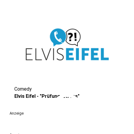
Comedy
play_circle
Elvis Eifel - "Prüfungsstress"
Anzeige