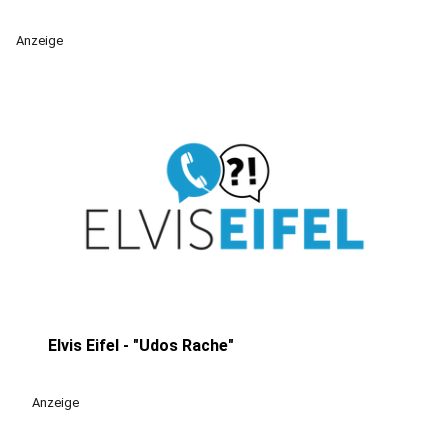
Anzeige
Elvis Eifel - "Udos Rache"
play_circle
Anzeige