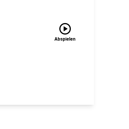
play_circle
Abspielen