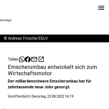
menu
Anzeige
©
Andreas Fritsche/EGLV
mail
open_in_new
Teilen:
Emscherumbau entwickelt sich zum
Wirtschaftsmotor
Der milliardenschwere Emscherumbau hat für
zehntausende neue Jobs gesorgt.
Veröffentlicht:
Dienstag, 23.08.2022 16:19