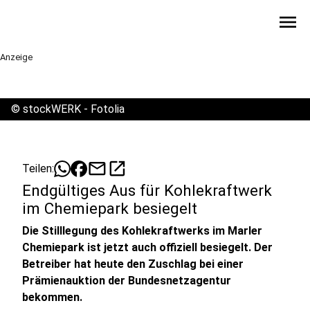
menu
Anzeige
©
stockWERK - Fotolia
mail
open_in_new
Teilen:
Endgültiges Aus für Kohlekraftwerk
im Chemiepark besiegelt
Die Stilllegung des Kohlekraftwerks im Marler
Chemiepark ist jetzt auch offiziell besiegelt. Der
Betreiber hat heute den Zuschlag bei einer
Prämienauktion der Bundesnetzagentur
bekommen.