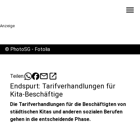
menu
Anzeige
©
PhotoSG - Fotolia
mail
open_in_new
Teilen:
Endspurt: Tarifverhandlungen für
Kita-Beschäftige
Die Tarifverhandlungen für die Beschäftigten von
städtischen Kitas und anderen sozialen Berufen
gehen in die entscheidende Phase.