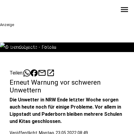
menu
Anzeige
©
trendobjects - Fotolia
mail
open_in_new
Teilen:
Erneut Warnung vor schweren
Unwettern
Die Unwetter in NRW Ende letzter Woche sorgen
auch heute noch für einige Probleme. Vor allem in
Lippstadt und Paderborn bleiben mehrere Schulen
und Kitas geschlossen.
Veröffentlicht:
Montag, 23.05.2022 08:49