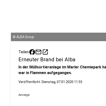
©
ALBA Group
mail
open_in_new
Teilen:
Erneuter Brand bei Alba
In der Müllsortieranlage im Marler Chemiepark h
war in Flammen aufgegangen.
Veröffentlicht:
Dienstag, 07.01.2020 11:55
Anzeige