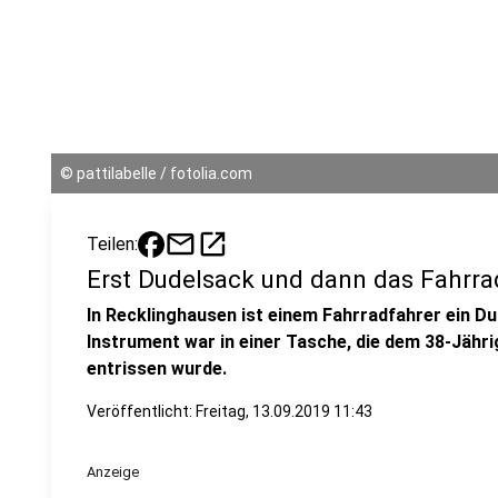
©
pattilabelle / fotolia.com
mail
open_in_new
Teilen:
Erst Dudelsack und dann das Fahrra
In Recklinghausen ist einem Fahrradfahrer ein D
Instrument war in einer Tasche, die dem 38-Jäh
entrissen wurde.
Veröffentlicht:
Freitag, 13.09.2019 11:43
Anzeige