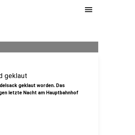
menu
d geklaut
udelsack geklaut worden. Das
rigen letzte Nacht am Hauptbahnhof