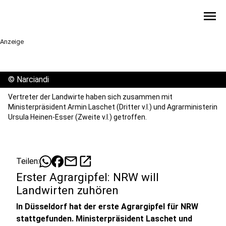
menu
Anzeige
©
Narciandi
Vertreter der Landwirte haben sich zusammen mit
Ministerpräsident Armin Laschet (Dritter v.l.) und Agrarministerin
Ursula Heinen-Esser (Zweite v.l.) getroffen.
mail
open_in_new
Teilen:
Erster Agrargipfel: NRW will
Landwirten zuhören
In Düsseldorf hat der erste Agrargipfel für NRW
stattgefunden. Ministerpräsident Laschet und