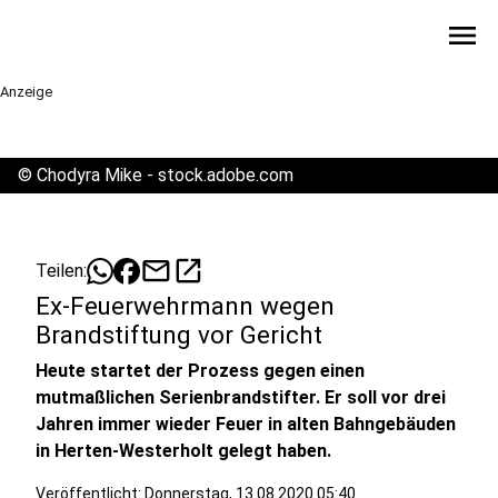
menu
Anzeige
©
Chodyra Mike - stock.adobe.com
mail
open_in_new
Teilen:
Ex-Feuerwehrmann wegen
Brandstiftung vor Gericht
Heute startet der Prozess gegen einen
mutmaßlichen Serienbrandstifter. Er soll vor drei
Jahren immer wieder Feuer in alten Bahngebäuden
in Herten-Westerholt gelegt haben.
Veröffentlicht:
Donnerstag, 13.08.2020 05:40