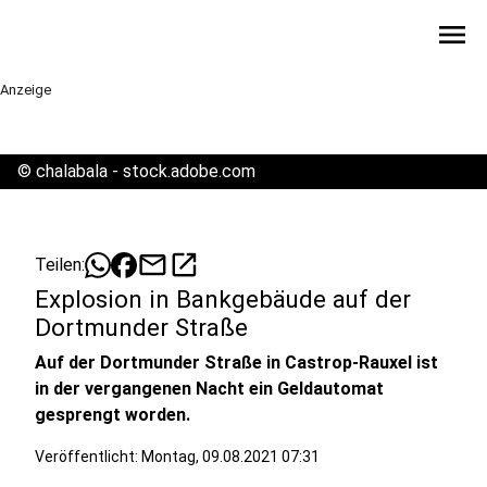
menu
Anzeige
©
chalabala - stock.adobe.com
mail
open_in_new
Teilen:
Explosion in Bankgebäude auf der
Dortmunder Straße
Auf der Dortmunder Straße in Castrop-Rauxel ist
in der vergangenen Nacht ein Geldautomat
gesprengt worden.
Veröffentlicht:
Montag, 09.08.2021 07:31