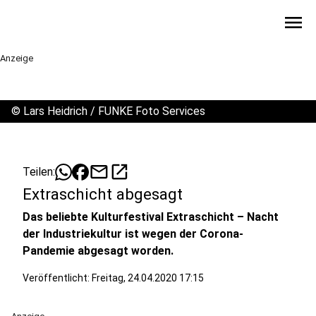
menu
Anzeige
©
Lars Heidrich / FUNKE Foto Services
mail
open_in_new
Teilen:
Extraschicht abgesagt
Das beliebte Kulturfestival Extraschicht – Nacht
der Industriekultur ist wegen der Corona-
Pandemie abgesagt worden.
Veröffentlicht:
Freitag, 24.04.2020 17:15