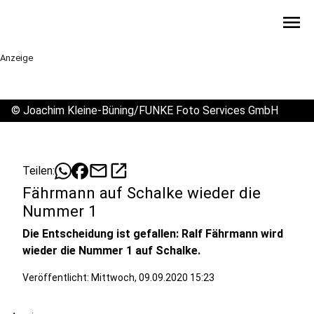
menu
Anzeige
©
Joachim Kleine-Büning/FUNKE Foto Services GmbH
mail
open_in_new
Teilen:
Fährmann auf Schalke wieder die
Nummer 1
Die Entscheidung ist gefallen: Ralf Fährmann wird
wieder die Nummer 1 auf Schalke.
Veröffentlicht:
Mittwoch, 09.09.2020 15:23