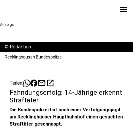
menu
Anzeige
©
Redaktion
Recklinghausen Bundespolizei
mail
open_in_new
Teilen:
Fahndungserfolg: 14-Jährige erkennt
Straftäter
Die Bundespolizei hat nach einer Verfolgungsjagd
am Recklinghäuser Hauptbahnhof einen gesuchten
Straftäter geschnappt.