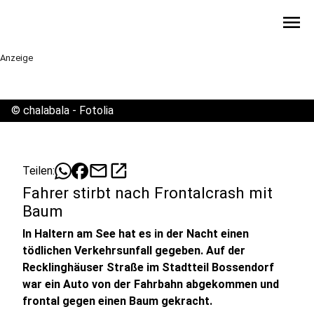
menu
Anzeige
©
chalabala - Fotolia
mail
open_in_new
Teilen:
Fahrer stirbt nach Frontalcrash mit
Baum
In Haltern am See hat es in der Nacht einen
tödlichen Verkehrsunfall gegeben. Auf der
Recklinghäuser Straße im Stadtteil Bossendorf
war ein Auto von der Fahrbahn abgekommen und
frontal gegen einen Baum gekracht.