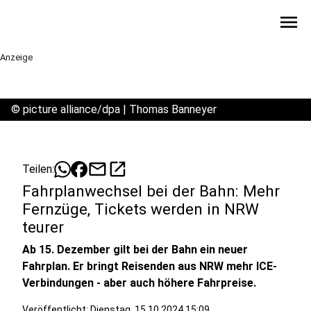
menu
Anzeige
©
picture alliance/dpa | Thomas Banneyer
mail
open_in_new
Teilen:
Fahrplanwechsel bei der Bahn: Mehr
Fernzüge, Tickets werden in NRW
teurer
Ab 15. Dezember gilt bei der Bahn ein neuer
Fahrplan. Er bringt Reisenden aus NRW mehr ICE-
Verbindungen - aber auch höhere Fahrpreise.
Veröffentlicht:
Dienstag, 15.10.2024 15:09