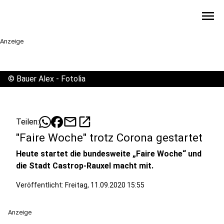
menu
Anzeige
©
Bauer Alex - Fotolia
mail
open_in_new
Teilen:
"Faire Woche" trotz Corona gestartet
Heute startet die bundesweite „Faire Woche“ und
die Stadt Castrop-Rauxel macht mit.
Veröffentlicht:
Freitag, 11.09.2020 15:55
Anzeige