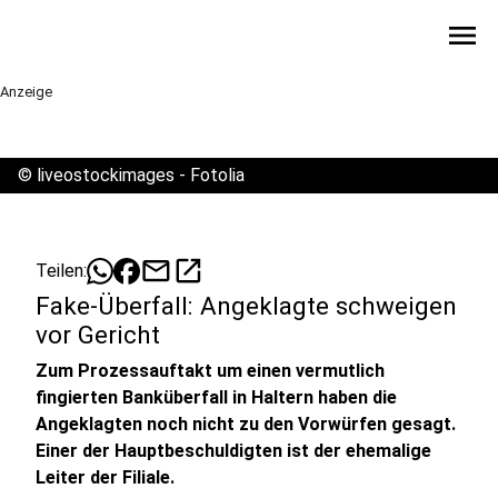
menu
Anzeige
©
liveostockimages - Fotolia
mail
open_in_new
Teilen:
Fake-Überfall: Angeklagte schweigen
vor Gericht
Zum Prozessauftakt um einen vermutlich
fingierten Banküberfall in Haltern haben die
Angeklagten noch nicht zu den Vorwürfen gesagt.
Einer der Hauptbeschuldigten ist der ehemalige
Leiter der Filiale.