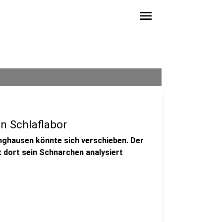
menu
in Schlaflabor
inghausen könnte sich verschieben. Der
it dort sein Schnarchen analysiert