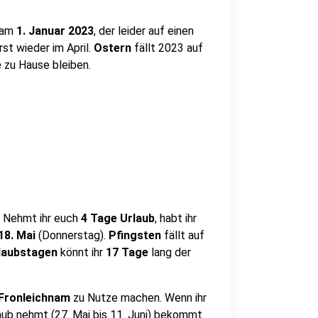
 am
1. Januar 2023
, der leider auf einen
rst wieder im April.
Ostern
fällt 2023 auf
e
zu Hause bleiben.
. Nehmt ihr euch
4 Tage Urlaub
, habt ihr
18. Mai
(Donnerstag).
Pfingsten
fällt auf
laubstagen
könnt ihr
17 Tage
lang der
Fronleichnam
zu Nutze machen. Wenn ihr
aub nehmt (27. Mai bis 11. Juni) bekommt