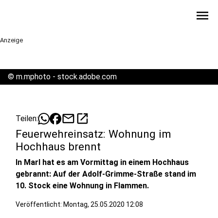
menu
Anzeige
©
m.mphoto - stock.adobe.com
mail
open_in_new
Teilen:
Feuerwehreinsatz: Wohnung im
Hochhaus brennt
In Marl hat es am Vormittag in einem Hochhaus
gebrannt: Auf der Adolf-Grimme-Straße stand im
10. Stock eine Wohnung in Flammen.
Veröffentlicht:
Montag, 25.05.2020 12:08