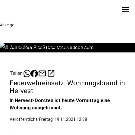
menu
Anzeige
©
Animaflora PicsStock stock.adobe.com
mail
open_in_new
Teilen:
Feuerwehreinsatz: Wohnungsbrand in
Hervest
In Hervest-Dorsten ist heute Vormittag eine
Wohnung ausgebrannt.
Veröffentlicht:
Freitag, 19.11.2021 12:38