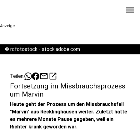
menu
Anzeige
©
rcfotostock - stock.adobe.com
mail
open_in_new
Teilen:
Fortsetzung im Missbrauchsprozess
um Marvin
Heute geht der Prozess um den Missbrauchsfall
"Marvin" aus Recklinghausen weiter. Zuletzt hatte
es mehrere Monate Pause gegeben, weil ein
Richter krank geworden war.