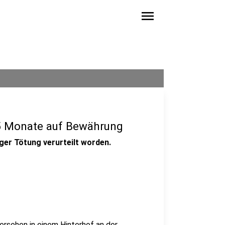
menu
5 Monate auf Bewährung
ger Tötung verurteilt worden.
rsehen in einem Hinterhof an der