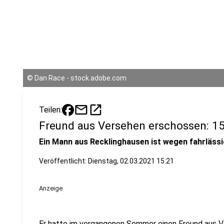
©
Dan Race - stock.adobe.com
mail
open_in_new
Teilen:
Freund aus Versehen erschossen: 1
Ein Mann aus Recklinghausen ist wegen fahrlässi
Veröffentlicht:
Dienstag, 02.03.2021 15:21
Anzeige
Er hatte im vergangenen Sommer einen Freund aus Ve