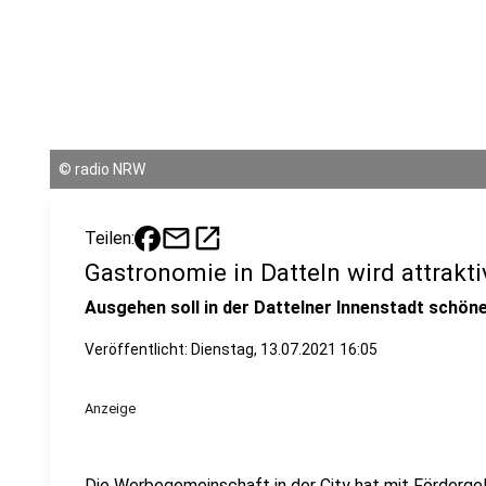
©
radio NRW
mail
open_in_new
Teilen:
Gastronomie in Datteln wird attrakti
Ausgehen soll in der Dattelner Innenstadt schön
Veröffentlicht:
Dienstag, 13.07.2021 16:05
Anzeige
Die Werbegemeinschaft in der City hat mit Förderge