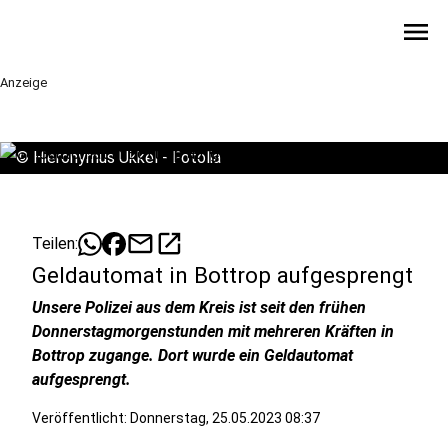
menu
Anzeige
©
Hieronymus Ukkel - Fotolia
mail
open_in_new
Teilen:
Geldautomat in Bottrop aufgesprengt
Unsere Polizei aus dem Kreis ist seit den frühen
Donnerstagmorgenstunden mit mehreren Kräften in
Bottrop zugange. Dort wurde ein Geldautomat
aufgesprengt.
Veröffentlicht:
Donnerstag, 25.05.2023 08:37