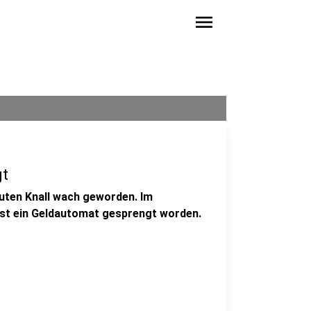
menu
gt
auten Knall wach geworden. Im
 ist ein Geldautomat gesprengt worden.