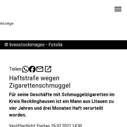
menu
Anzeige
©
liveostockimages - Fotolia
mail
open_in_new
Teilen:
Haftstrafe wegen
Zigarettenschmuggel
Für seine Geschäfte mit Schmuggelzigaretten im
Kreis Recklinghausen ist ein Mann aus Litauen zu
vier Jahren und drei Monaten Haft verurteilt
worden.
Veröffentlicht:
Freitag, 26.02.2021 14:30