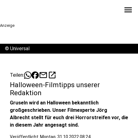
menu
Anzeige
©
Universal
mail
open_in_new
Teilen:
Halloween-Filmtipps unserer
Redaktion
Gruseln wird an Halloween bekanntlich
großgeschrieben. Unser Filmexperte Jörg
Albrecht stellt für euch drei Horrorstreifen vor, die
in diesem Jahr angesagt sind.
Veröffentlicht:
Montag, 31.10.2022 08:24