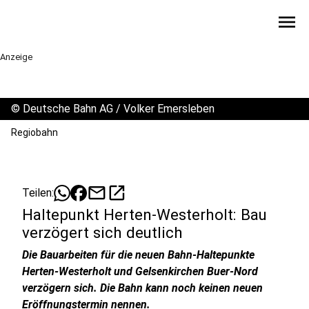
menu
Anzeige
©
Deutsche Bahn AG / Volker Emersleben
Regiobahn
mail
open_in_new
Teilen:
Haltepunkt Herten-Westerholt: Bau
verzögert sich deutlich
Die Bauarbeiten für die neuen Bahn-Haltepunkte
Herten-Westerholt und Gelsenkirchen Buer-Nord
verzögern sich. Die Bahn kann noch keinen neuen
Eröffnungstermin nennen.